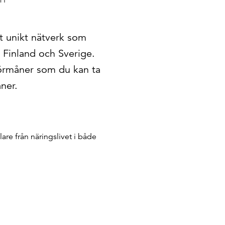
MT
t unikt nätverk som
i Finland och Sverige.
örmåner som du kan ta
ner.
re från näringslivet i både