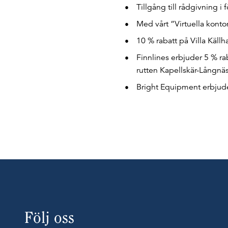
Tillgång till rådgivning i 
Med vårt ”Virtuella kont
10 % rabatt på Villa Käll
Finnlines erbjuder 5 % rab
rutten Kapellskär-Långn
Bright Equipment erbjude
Följ oss