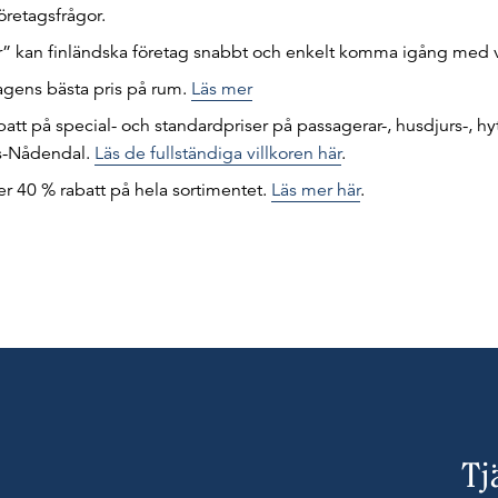
företagsfrågor.
or” kan finländska företag snabbt och enkelt komma igång med 
hagens bästa pris på rum.
Läs mer
att på special- och standardpriser på passagerar-, husdjurs-, hyt
äs-Nådendal.
Läs de fullständiga villkoren här
.
r 40 % rabatt på hela sortimentet.
Läs mer här
.
Tj