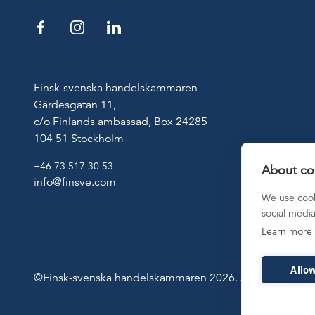
Finsk-svenska handelskammaren
Gärdesgatan 11,
c/o Finlands ambassad, Box 24285
104 51 Stockholm
+46 73 517 30 53
About coo
info@finsve.com
We use cook
social medi
Learn more
Allow
©Finsk-svenska handelskammaren 2026. Alla rättigheter 