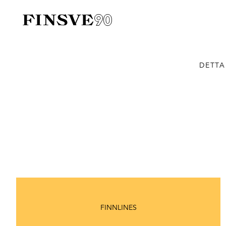
Finsk-svenska handelskammaren
DETTA
FINNLINES