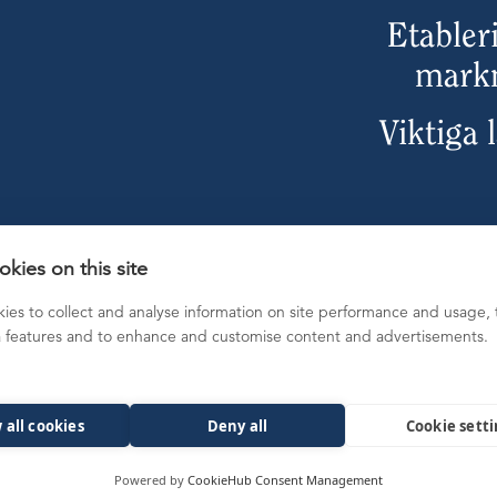
Etabler
mark
Viktiga 
kies on this site
ies to collect and analyse information on site performance and usage, 
a features and to enhance and customise content and advertisements.
 all cookies
Deny all
Cookie sett
förbehålls.
Powered by
CookieHub Consent Management