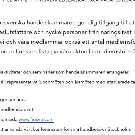
I VILL ATT ETT FINSVE-MEDLEMSKAP SKA VARA LÖNSA
-svenska handelskammaren ger dig tillgång till et
eslutsfattare och nyckelpersoner från näringslivet 
 vi och våra medlemmar också ett antal medlemsf
dan finns en lista på våra aktuella medlemsförmå
saktiviteter och seminarier som handelskammaren arrangerar.
ill representativa lunchmöten och årsmöten med etablerade tala
ger om året.
i medlemsbrevet.
 hemsida
www.finsve.com
tt använda vårt konferensrum för sina kundbesök i Stockholm.