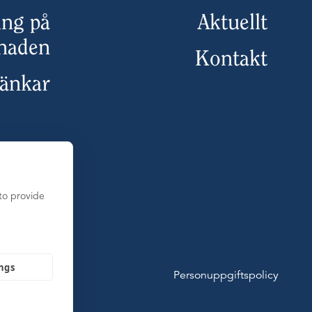
ing på
Aktuellt
naden
Kontakt
länkar
to provide
ings
Personuppgiftspolicy