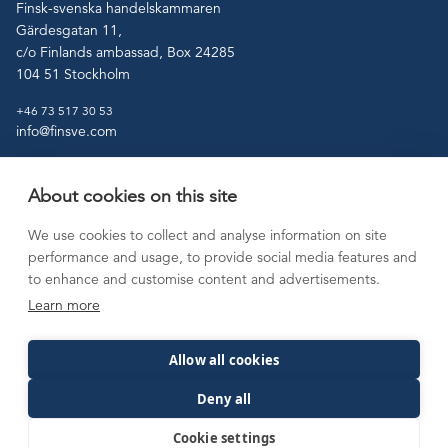
Finsk-svenska handelskammaren
Gärdesgatan 11,
c/o Finlands ambassad, Box 24285
104 51 Stockholm
+46 73 517 30 53
info@finsve.com
About cookies on this site
Tjänster
Medlemskap
We use cookies to collect and analyse information on site
Etablering på
Aktuellt
performance and usage, to provide social media features and
marknaden
Kontakt
to enhance and customise content and advertisements.
Viktiga länkar
Learn more
Allow all cookies
Deny all
©Finsk-svenska
Personuppgiftspolicy
handelskammaren 2026. Alla
Cookie settings