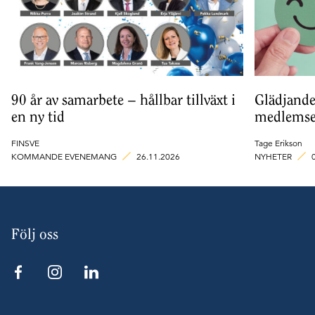
90 år av samarbete – hållbar tillväxt i
Glädjande
en ny tid
medlemse
FINSVE
Tage Erikson
KOMMANDE EVENEMANG
26.11.2026
NYHETER
Följ oss