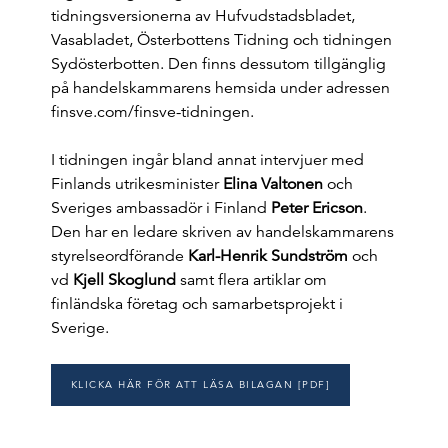
tidningsversionerna av Hufvudstadsbladet,
Vasabladet, Österbottens Tidning och tidningen
Sydösterbotten. Den finns dessutom tillgänglig
på handelskammarens hemsida under adressen
finsve.com/finsve-tidningen.
I tidningen ingår bland annat intervjuer med
Finlands utrikesminister
Elina Valtonen
och
Sveriges ambassadör i Finland
Peter Ericson
.
Den har en ledare skriven av handelskammarens
styrelseordförande
Karl-Henrik Sundström
och
vd
Kjell Skoglund
samt flera artiklar om
finländska företag och samarbetsprojekt i
Sverige.
KLICKA HÄR FÖR ATT LÄSA BILAGAN [PDF]