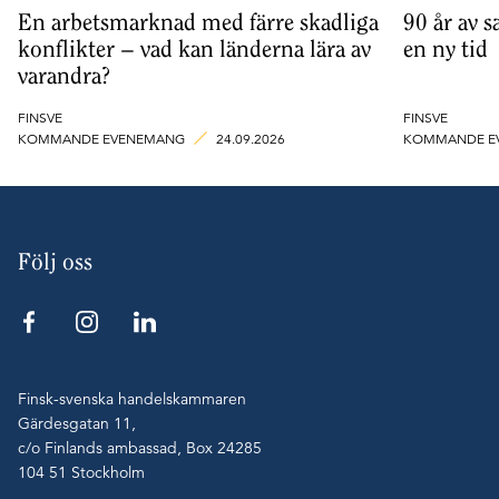
En arbetsmarknad med färre skadliga
90 år av s
konflikter – vad kan länderna lära av
en ny tid
varandra?
FINSVE
FINSVE
KOMMANDE EVENEMANG
24.09.2026
KOMMANDE E
Följ oss
Finsk-svenska handelskammaren
Gärdesgatan 11,
c/o Finlands ambassad, Box 24285
104 51 Stockholm