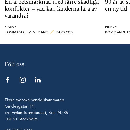
En arbetsmarknad med färre skadliga
90 år av s
konflikter – vad kan länderna lära av
en ny tid
varandra?
FINSVE
FINSVE
KOMMANDE EVENEMANG
24.09.2026
KOMMANDE E
Följ oss
Finsk-svenska handelskammaren
Gärdesgatan 11,
c/o Finlands ambassad, Box 24285
104 51 Stockholm
+46 73 517 30 53