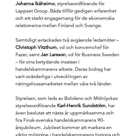
Johanna Ikäheimo
, styrelseordförande för
Lappset Group. Båda tillför gedigen erfarenhet
och ett starkt engagemang för de ekonomiska
relationerna mellan Finland och Sverige.
Samtidigt avtackades två avgående ledamöter –
Christoph Vitzthum
, vd och koncernchef för
Fazer, samt
Jan Larsson
, vd för Business Sweden
– för sina betydande insatser i
handelskammarens arbete. Deras bidrag har
varit ovärderliga i utvecklingen av
näringslivssamarbetet mellan våra två länder.
Styrelsen, som leds av Bolidens och Mölnlyckes
styrelseordförande
Karl-Henrik Sundström
, har
även beslutat att nästa år uppmärksamma och
fira Finsk-svenska handelskammarens 90-
årsjubileum. Jubileet kommer att markera en
viktig milstolpe i handelskammarens historia och