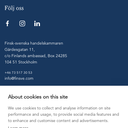
Följ oss
Finsk-svenska handelskammaren
Gärdesgatan 11,
c/o Finlands ambassad, Box 24285
104 51 Stockholm
+46 73 517 30 53
info@finsve.com
About cookies on this site
Tjänster
Medlemskap
We use cookies to collect and analyse information on site
Etablering på
Aktuellt
performance and usage, to provide social media features and
marknaden
Kontakt
to enhance and customise content and advertisements.