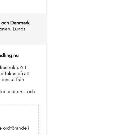
e och Danmark
ionen, Lunds
ndling nu
rastruktur? I
d fokus på att
 beslut från
ka ta täten – och
 ordförande i