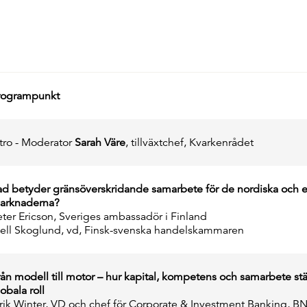
rogrampunkt
ntro - Moderator
Sarah Väre
, tillväxtchef, Kvarkenrådet
ad betyder gränsöverskridande samarbete för de nordiska och 
arknaderna?
eter Ericson, Sveriges ambassadör i Finland
jell Skoglund, vd, Finsk-svenska handelskammaren
rån modell till motor – hur kapital, kompetens och samarbete st
obala roll
irik Winter, VD och chef för Corporate & Investment Banking, B