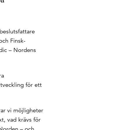
beslutsfattare
och Finsk-
dic – Nordens
ra
veckling för ett
ar vi möjligheter
t, vad krävs för
 Norden – och