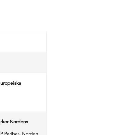
europeiska
ärker Nordens
NP Paribas, Norden