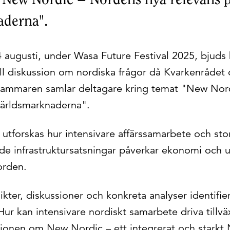
aderna".
 augusti, under Wasa Future Festival 2025, bjuds 
ill diskussion om nordiska frågor då Kvarkenrådet 
kammaren samlar deltagare kring temat "New Nor
världsmarknaderna".
utforskas hur intensivare affärssamarbete och sto
de infrastruktursatsningar påverkar ekonomi och ut
orden.
ter, diskussioner och konkreta analyser identifier
ur kan intensivare nordiskt samarbete driva tillväx
visionen om New Nordic – ett integrerat och starkt