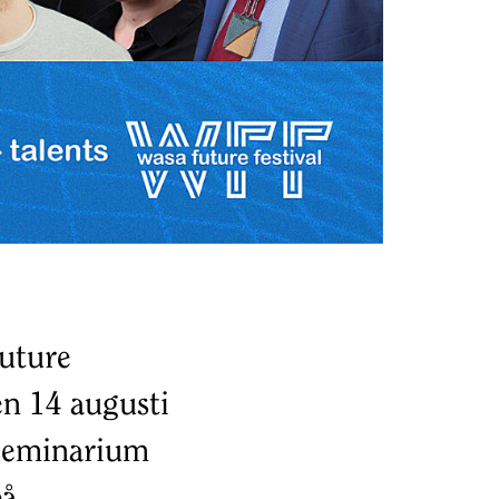
Future
en 14 augusti
 seminarium
på