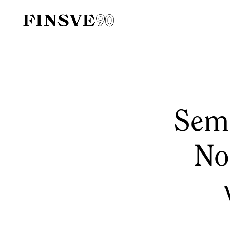
Finsk-svenska handelskammaren
Sem
No