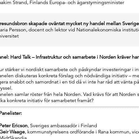
oakim Strand, Finlands Europa- och ägarstyrningsminister
resundsbron skapade oväntat mycket ny handel mellan Sverig
aria Persson, docent och lektor vid Nationalekonomiska institut
iversitet
anel: Hard Talk – Infrastruktur och samarbete i Norden kräver ha
ur stärker vi nordiskt samarbete och påskyndar investeringar i inf
anelen diskuteras konkreta förslag och nödvändiga initiativ – me
gera snabbt och samordnat i en tid då vi inte har råd att vänta på
yssel.
anelen samlar röster från hela Norden. Vad krävs för att Norden s
lka konkreta initiativ för samarbetet framåt?
Panelister:
Peter Ericson
, Sveriges ambassadör i Finland
Geir Waage
, kommunstyrelsens ordförande i Rana kommun, vice
MidtSkandia