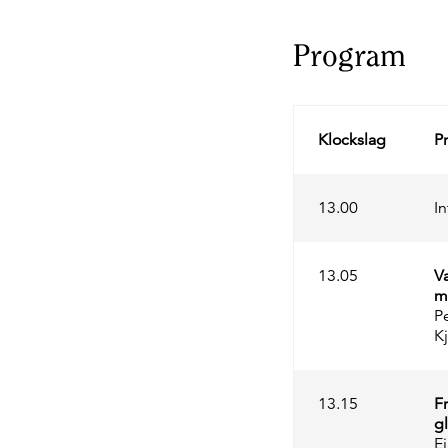
Program
Klockslag
P
13.00
I
13.05
V
m
P
K
13.15
F
gl
E