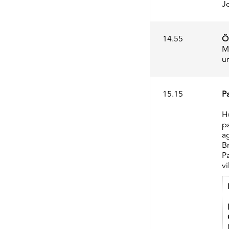
J
14.55
Ö
M
un
15.15
P
H
p
a
Br
P
vi