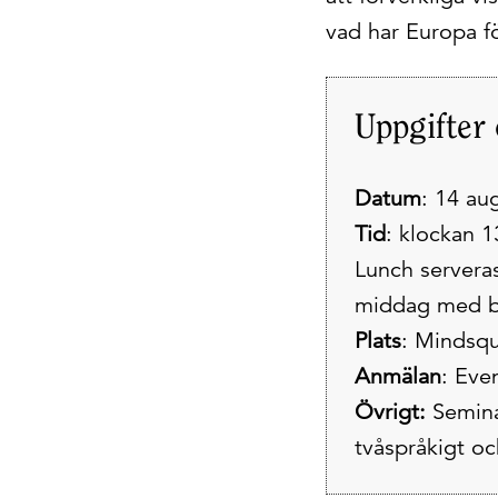
vad har Europa f
Uppgifter
Datum
: 14 au
Tid
: klockan 
Lunch serveras
middag med bö
Plats
: Mindsqu
Anmälan
: Eve
Övrigt:
Seminar
tvåspråkigt oc