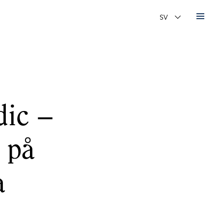
Ändra språk
ic –
 på
a