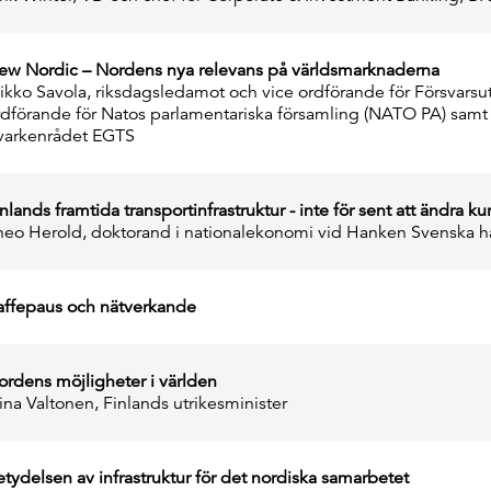
ew Nordic – Nordens nya relevans på världsmarknaderna
ikko Savola, riksdagsledamot och vice ordförande för Försvarsut
rdförande för Natos parlamentariska församling (NATO PA) samt 
varkenrådet EGTS
nlands framtida transportinfrastruktur - inte för sent att ändra ku
heo Herold, doktorand i nationalekonomi vid Hanken Svenska 
affepaus och nätverkande
ordens möjligheter i världen
lina Valtonen, Finlands utrikesminister
etydelsen av infrastruktur för det nordiska samarbetet