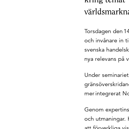
världsmarkn
Torsdagen den 14
och invånare in t
svenska handels
nya relevans på 
Under seminariet 
gränsöverskridan
mer integrerat N
Genom expertinsik
och utmaningar. H
att förverkliga 