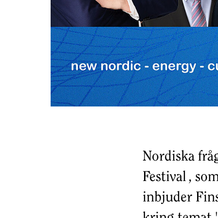
Nordiska frå
Festival , so
inbjuder Fin
kring temat 