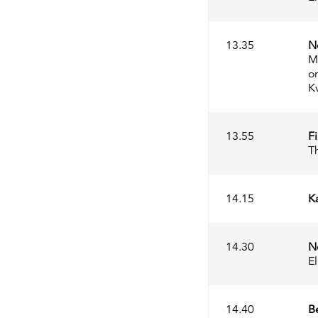
13.35
N
M
o
K
13.55
Fi
T
14.15
K
14.30
N
E
14.40
B