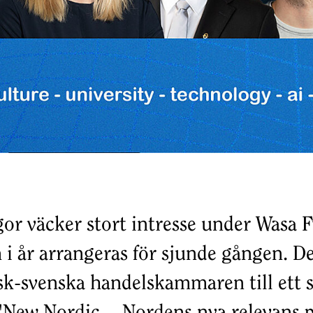
gor väcker stort intresse under Wasa 
m i år arrangeras för sjunde gången. D
sk-svenska handelskammaren till ett
"New Nordic – Nordens nya relevans 