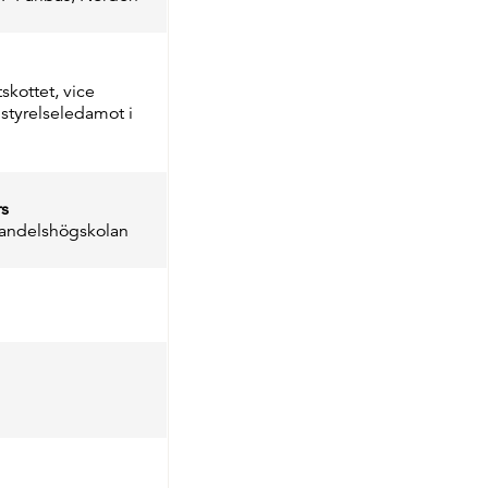
skottet, vice
styrelseledamot i
rs
handelshögskolan