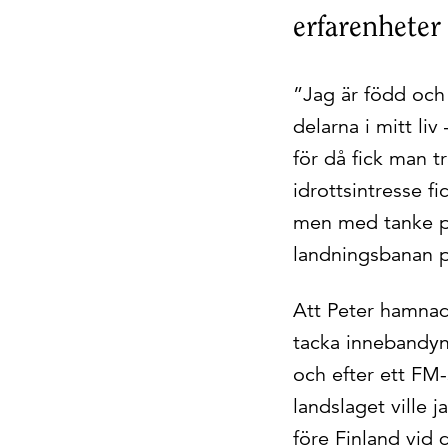
erfarenheter 
”Jag är född och 
delarna i mitt liv
för då fick man t
idrottsintresse f
men med tanke på
landningsbanan p
Att Peter hamnade
tacka innebandyn 
och efter ett FM-
landslaget ville 
före Finland vid 