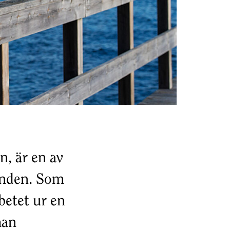
n, är en av
anden. Som
betet ur en
han