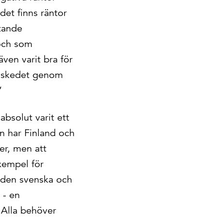
det finns räntor
tande
 och som
även varit bra för
risskedet genom
”
absolut varit ett
en har Finland och
er, men att
xempel för
å den svenska och
 - en
 Alla behöver