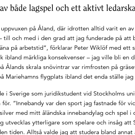
av både lagspel och ett aktivt ledarsk
uppvuxen på Åland, där idrotten alltid varit en av
 – till och med i den grad att jag funderade på att 
räna på arbetstid”, förklarar Peter Wiklöf med ett s
ick ibland märkliga konsekvenser – jag ville bli en 
 Ålands skrala snövintrar var rimfrosten på gräse
å Mariehamns flygplats ibland det enda ställe jag
 i Sverige som juridikstudent vid Stockholms univ
för. ”Innebandy var den sport jag fastnade för vid
silver med mitt åländska innebandylag och spel i 
jag utvecklas ytterligare som spelare och insåg att 
den tiden. Alltså valde jag att studera bland annat 