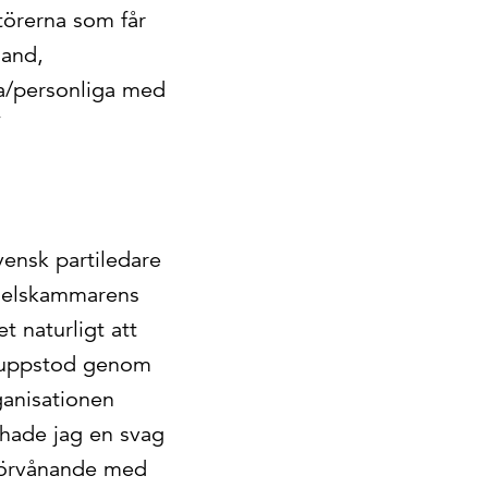
ktörerna som får
land,
la/personliga med
”
svensk partiledare
andelskammarens
t naturligt att
m uppstod genom
anisationen
 hade jag en svag
förvånande med