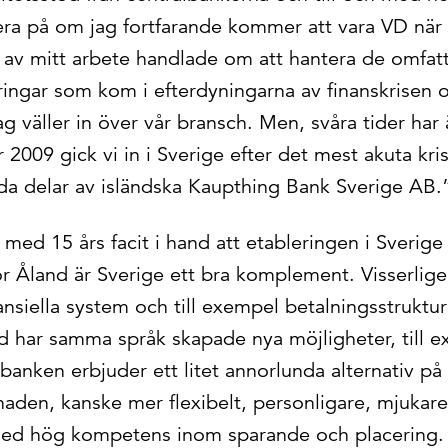
era på om jag fortfarande kommer att vara VD när 
l av mitt arbete handlade om att hantera de omfat
ringar som kom i efterdyningarna av finanskrisen
ag väller in över vår bransch. Men, svåra tider har 
 2009 gick vi in i Sverige efter det mest akuta k
lda delar av isländska Kaupthing Bank Sverige AB.
 med 15 års facit i hand att etableringen i Sverige 
ör Åland är Sverige ett bra komplement. Visserlig
siella system och till exempel betalningsstruktur
d har samma språk skapade nya möjligheter, till e
banken erbjuder ett litet annorlunda alternativ p
aden, kanske mer flexibelt, personligare, mjukare
med hög kompetens inom sparande och placering.