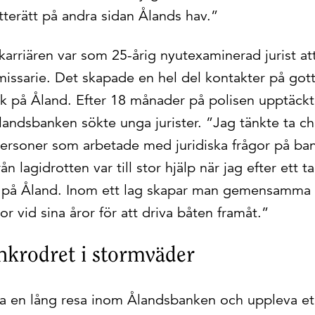
atterätt på andra sidan Ålands hav.”
karriären var som 25-årig nyutexaminerad jurist att
issarie. Det skapade en hel del kontakter på got
k på Åland. Efter 18 månader på polisen upptäckt
landsbanken sökte unga jurister. ”Jag tänkte ta c
personer som arbetade med juridiska frågor på ba
ån lagidrotten var till stor hjälp när jag efter ett t
n på Åland. Inom ett lag skapar man gemensamma
or vid sina åror för att driva båten framåt.”
nkrodret i stormväder
öra en lång resa inom Ålandsbanken och uppleva e