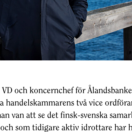
, VD och koncernchef för Ålandsbanke
ka handelskammarens två vice ordför
han van att se det finsk-svenska samar
 och som tidigare aktiv idrottare har 