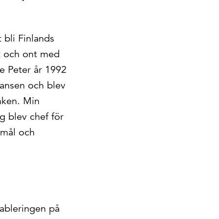
 bli Finlands
t och ont med
e Peter år 1992
hansen och blev
nken. Min
ag blev chef för
 mål och
tableringen på