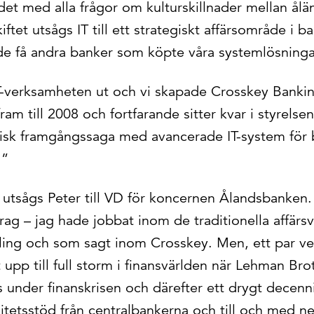
ndet med alla frågor om kulturskillnader mellan ålä
iftet utsågs IT till ett strategiskt affärsområde i 
 få andra banker som köpte våra systemlösninga
IT-verksamheten ut och vi skapade Crosskey Bankin
ram till 2008 och fortfarande sitter kvar i styrelse
isk framgångssaga med avancerade IT-system för 
.”
utsågs Peter till VD för koncernen Ålandsbanken. 
g – jag hade jobbat inom de traditionella affärs
ling och som sagt inom Crosskey. Men, ett par vec
et upp till full storm i finansvärlden när Lehman Bro
ns under finanskrisen och därefter ett drygt dece
itetsstöd från centralbankerna och till och med ne