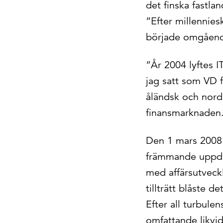
det finska fastla
”Efter millenniesk
började omgående
”År 2004 lyftes 
jag satt som VD f
åländsk och nord
finansmarknaden
Den 1 mars 2008 
främmande uppdra
med affärsutveck
tillträtt blåste d
Efter all turbule
omfattande likvid