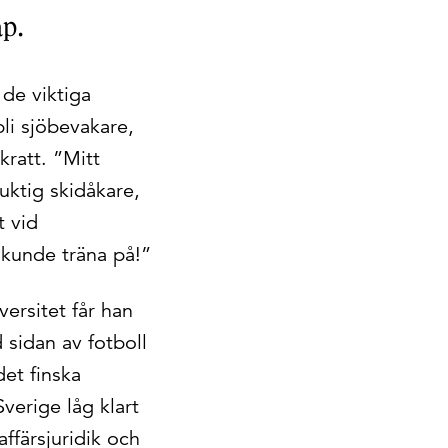
ap.
 de viktiga
bli sjöbevakare,
kratt. ”Mitt
duktig skidåkare,
t vid
 kunde träna på!”
ersitet får han
 sidan av fotboll
det finska
Sverige låg klart
affärsjuridik och