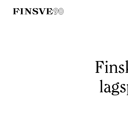
Finsk-svenska handelskammaren
Fins
lags