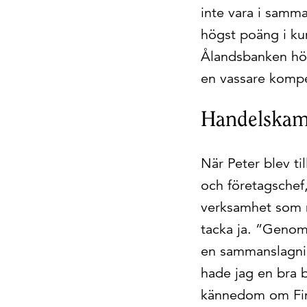
inte vara i samma
högst poäng i ku
Ålandsbanken hör
en vassare kompe
Handelskam
När Peter blev ti
och företagschef,
verksamhet som me
tacka ja. ”Genom
en sammanslagni
hade jag en bra 
kännedom om Fin