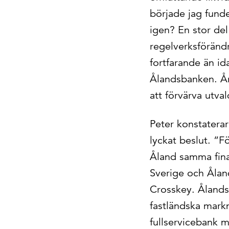
började jag fund
igen? En stor de
regelverksföränd
fortfarande än id
Ålandsbanken. År
att förvärva utva
Peter konstaterar
lyckat beslut. ”F
Åland samma finan
Sverige och Ålan
Crosskey. Ålands
fastländska markn
fullservicebank 