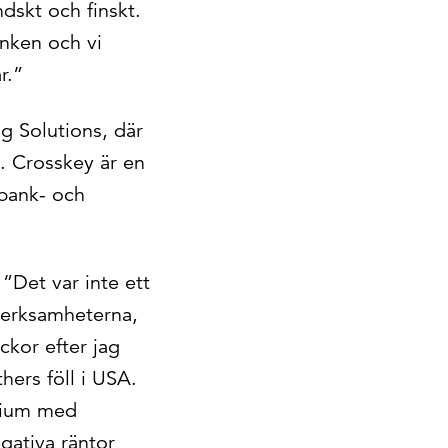
ndskt och finskt.
banken och vi
r.”
g Solutions, där
n. Crosskey är en
bank- och
”Det var inte ett
verksamheterna,
kor efter jag
thers föll i USA.
nnium med
gativa räntor