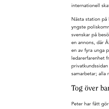
internationell sk
Nästa station på 
yngste poliskomm
svenskar på besö
en annons, där Å
en av fyra unga 
ledarerfarenhet fr
privatkundssida
samarbetar; alla r
Tog över ba
Peter har fått g