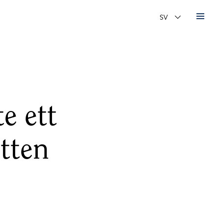
Ändra språk
e ett
itten