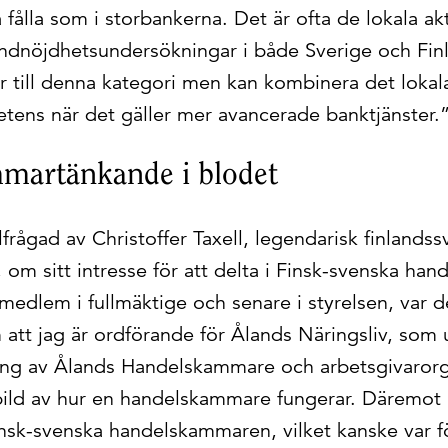
 fålla som i storbankerna. Det är ofta de lokala a
ndnöjdhetsundersökningar i både Sverige och Fin
 till denna kategori men kan kombinera det loka
tens när det gäller mer avancerade banktjänster.
martänkande i blodet
llfrågad av Christoffer Taxell, legendarisk finlands
 om sitt intresse för att delta i Finsk-svenska h
dlem i fullmäktige och senare i styrelsen, var de
 att jag är ordförande för Ålands Näringsliv, so
ng av Ålands Handelskammare och arbetsgivarorg
bild av hur en handelskammare fungerar. Däremot
sk-svenska handelskammaren, vilket kanske var 