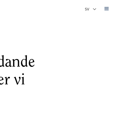
Ändra språk
edande
r vi