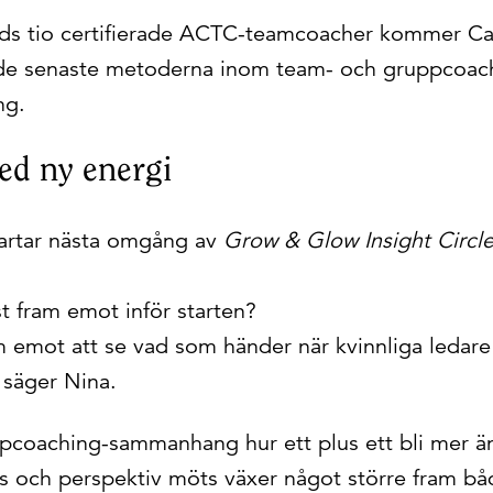
ds tio certifierade ACTC-teamcoacher kommer Car
 de senaste metoderna inom team- och gruppcoac
ng.
ed ny energi
startar nästa omgång av
Grow & Glow Insight Circ
t fram emot inför starten?
 emot att se vad som händer när kvinnliga ledare f
 säger Nina.
ppcoaching-sammanhang hur ett plus ett bli mer än
as och perspektiv möts växer något större fram b