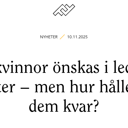
NYHETER
10.11.2025
kvinnor önskas i l
ter – men hur hålle
dem kvar?