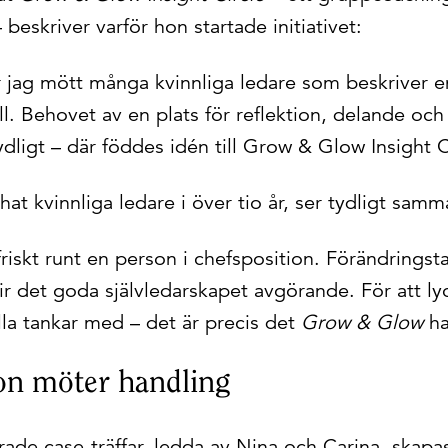
 beskriver varför hon startade initiativet:
jag mött många kvinnliga ledare som beskriver e
oll. Behovet av en plats för reflektion, delande o
ydligt – där föddes idén till Grow & Glow Insight 
at kvinnliga ledare i över tio år, ser tydligt sam
friskt runt en person i chefsposition. Förändringst
ir det goda självledarskapet avgörande. För att ly
lla tankar med – det är precis det
Grow & Glow
ha
ion möter handling
ade case-träffar, ledda av Nina och Carina, skapa