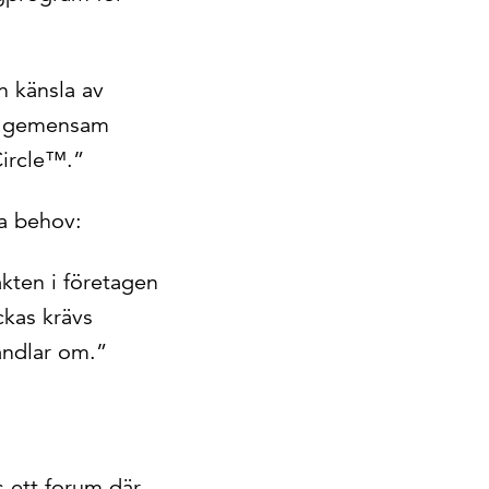
n känsla av
ch gemensam
Circle™.”
ma behov:
akten i företagen
ckas krävs
ndlar om.”
s ett forum där