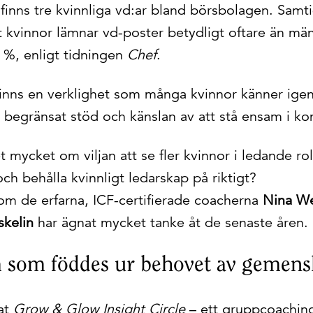
 finns tre kvinnliga vd:ar bland börsbolagen. Samti
tt kvinnor lämnar vd-poster betydligt oftare än mä
%, enligt tidningen
Chef
.
finns en verklighet som många kvinnor känner ige
, begränsat stöd och känslan av att stå ensam i ko
et mycket om viljan att se fler kvinnor i ledande ro
och behålla kvinnligt ledarskap på riktigt?
som de erfarna, ICF-certifierade coacherna
Nina We
skelin
har ägnat mycket tanke åt de senaste åren.
 som föddes ur behovet av gemen
at
Grow & Glow Insight Circle
– ett gruppcoachin