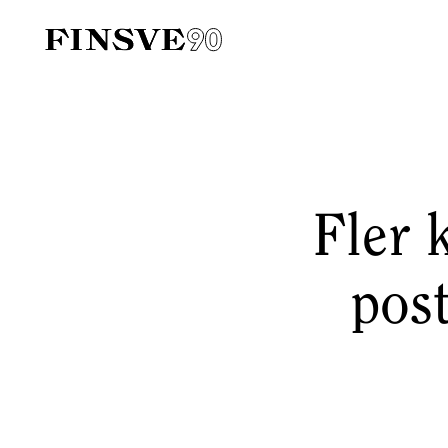
Finsk-svenska handelskammaren
Fler 
pos