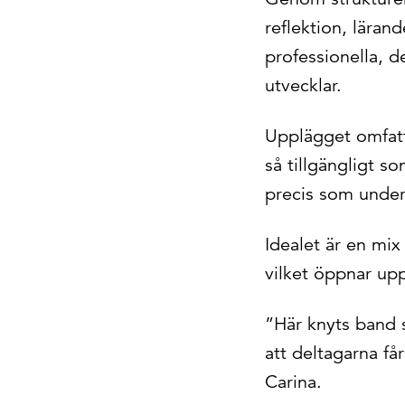
reflektion, läran
professionella, d
utvecklar.
Upplägget omfatta
så tillgängligt s
precis som under
Idealet är en mix
vilket öppnar upp
”Här knyts band 
att deltagarna få
Carina.