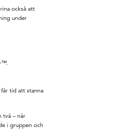
ina också att
hing under
le™
.
år tid att stanna
 två – när
åde i gruppen och