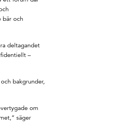
 och
e bär och
öra deltagandet
identiellt –
r och bakgrunder,
 övertygade om
mmet,” säger