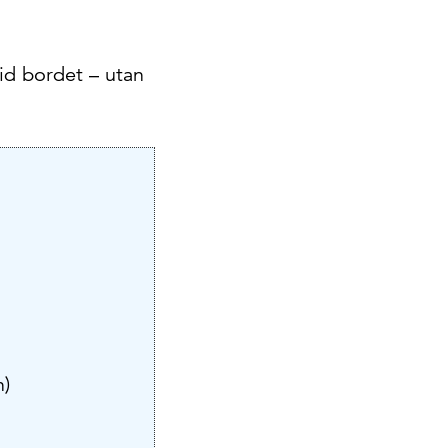
vid bordet – utan
n)