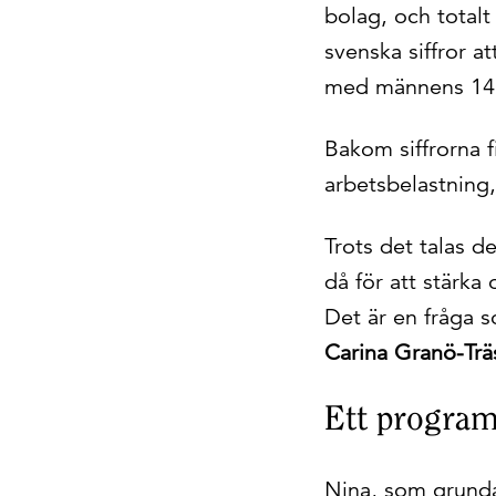
bolag, och totalt
svenska siffror a
med männens 14 
Bakom siffrorna 
arbetsbelastning
Trots det talas d
då för att stärka 
Det är en fråga 
Carina Granö-Trä
Ett program
Nina, som grund