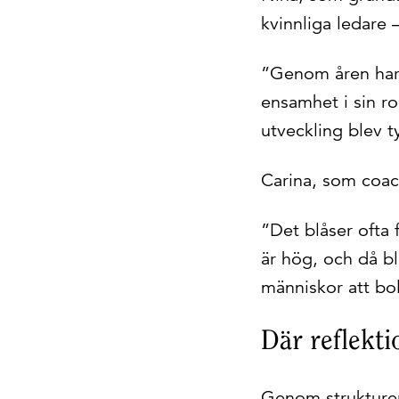
kvinnliga ledare –
”Genom åren har 
ensamhet i sin r
utveckling blev t
Carina, som coach
”Det blåser ofta 
är hög, och då bl
människor att bo
Där reflekt
Genom strukturer