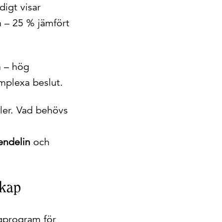
digt visar
n – 25 % jämfört
n – hög
mplexa beslut.
ller. Vad behövs
ndelin
och
skap
gprogram för