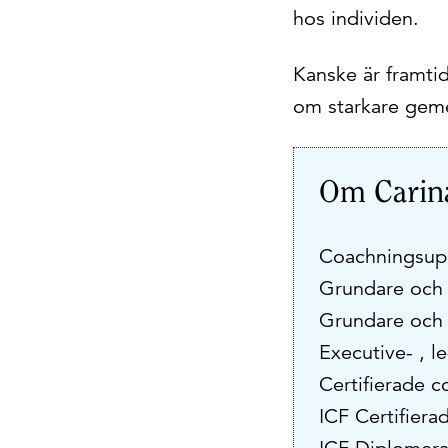
hos individen.
Kanske är framtid
om starkare gem
Om Carin
Coachningsupp
Grundare och
Grundare och
Executive- , l
Certifierade c
ICF Certifiera