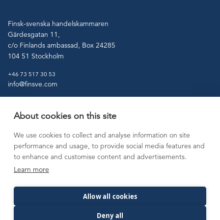
Finsk-svenska handelskammaren
Gärdesgatan 11,
c/o Finlands ambassad, Box 24285
104 51 Stockholm
+46 73 517 30 53
info@finsve.com
About cookies on this site
Tjänster
Medlemskap
We use cookies to collect and analyse information on site
Etablering på
Aktuellt
performance and usage, to provide social media features and
marknaden
Kontakt
to enhance and customise content and advertisements.
Viktiga länkar
Learn more
Allow all cookies
Deny all