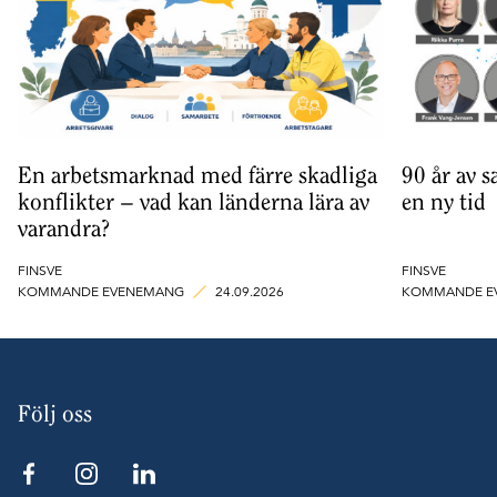
En arbetsmarknad med färre skadliga
90 år av s
konflikter – vad kan länderna lära av
en ny tid
varandra?
FINSVE
FINSVE
KOMMANDE EVENEMANG
24.09.2026
KOMMANDE E
Följ oss