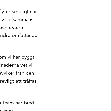
lyter smidigt när
tivt tillsammans
och extern
indre omfattande
som vi har byggt
lnaderna vet vi
avviker från den
vligt att träffas
s team har bred
er över