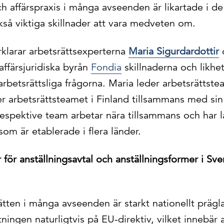
och affärspraxis i många avseenden är likartade i d
kså viktiga skillnader att vara medveten om.
örklarar arbetsrättsexperterna
Maria Sigurdardottir
affärsjuridiska byrån
Fondia
skillnaderna och likhe
arbetsrättsliga frågorna. Maria leder arbetsrättste
r arbetsrättsteamet i Finland tillsammans med sin
respektive team arbetar nära tillsammans och har 
 som är etablerade i flera länder.
er för anställningsavtal och anställningsformer i Sv
tten i många avseenden är starkt nationellt prägl
ningen naturligtvis på EU-direktiv, vilket innebär a