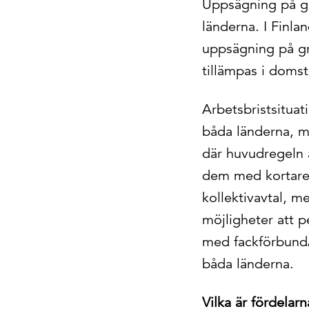
Uppsägning på gru
länderna. I Finla
uppsägning på gr
tillämpas i domsto
Arbetsbristsituat
båda länderna, me
där huvudregeln ä
dem med kortare 
kollektivavtal, m
möjligheter att p
med fackförbund/a
båda länderna.
Vilka är fördelar