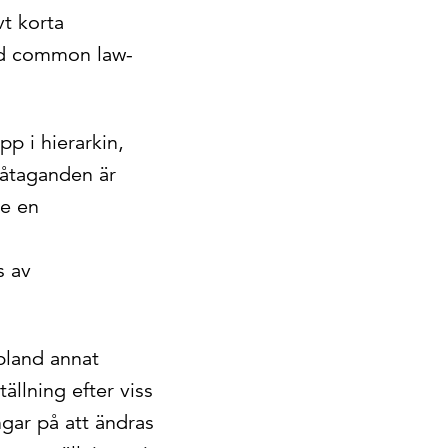
vt korta
 med common law-
p i hierarkin,
åtaganden är
re en
s av
 bland annat
ällning efter viss
ngar på att ändras