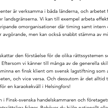
enter är verksamma i båda länderna, och arbetet f
r landsgränserna. Vi kan till exempel arbeta effek
ripande omorganisationer där timing samt intern 
r avgörande, men kan också snabbt stämma av m
skattar den förståelse för de olika rättssystemen 
ftersom vi känner till många av de generella skil
minna en finsk klient om svensk lagstiftning som 
eten, och vice versa. Och dessutom är det alltid tre
ör en karaokekväll i Helsingfors!
 i Finsk-svenska handelskammaren och företaget
etsrättsliga frågor. Behöver du hjälp nationellt ell