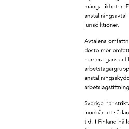
många likheter. F
anställningsavtal
jurisdiktioner.
Avtalens omfattni
desto mer omfat
numera ganska lik
arbetstagargrupp
anställningsskydd
arbetslagstiftnin
Sverige har strik
innebär att sådana
tid. I Finland hå