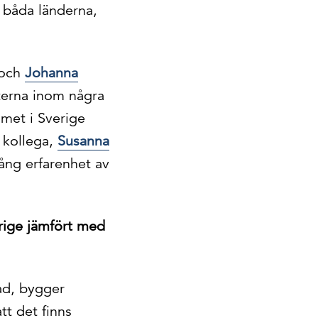
e båda länderna,
och
Johanna
terna inom några
amet i Sverige
 kollega,
Susanna
lång erfarenhet av
erige jämfört med
ad, bygger
tt det finns