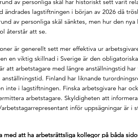
nd av personliga skäl har historiskt sett varit rela
nd ändrades lagstiftningen i början av 2026 då trös
und av personliga skäl sänktes, men hur den nya l
l återstår att se.
ioner är generellt sett mer effektiva ur arbetsgivar
n en viktig skillnad i Sverige är den obligatorisk
r att arbetstagare med längre anställningstid har
anställningstid. Finland har liknande turordnings
en inte i lagstiftningen. Finska arbetsgivare har oc
ermittera arbetstagare. Skyldigheten att informer
rbetstagarrepresentant inför uppsägningar är i sto
na med att ha arbetsrättsliga kollegor på båda si