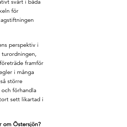
tivt svårt i båda
keln för
agstiftningen
ens perspektiv i
a turordningen,
 företräde framför
regler i många
kså större
a och förhandla
rt sett likartad i
dor om Östersjön?