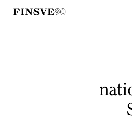
Finsk-svenska handelskammaren
nati