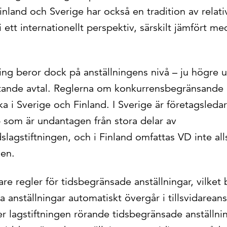
inland och Sverige har också en tradition av relati
 i ett internationellt perspektiv, särskilt jämfört
ng beror dock på anställningens nivå – ju högre up
tande avtal. Reglerna om konkurrensbegränsande 
a i Sverige och Finland. I Sverige är företagsleda
 som är undantagen från stora delar av
slagstiftningen, och i Finland omfattas VD inte all
gen.
tare regler för tidsbegränsade anställningar, vilket
 anställningar automatiskt övergår i tillsvidareanst
ller lagstiftningen rörande tidsbegränsade anställni