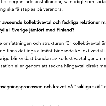
a tidsbegränsade anställningar, samtidigt som sådan
ng ska få staplas på varandra.
r avseende kollektivavtal och fackliga relationer 
ylla i Sverige jämfört med Finland?
omfattningen och strukturen för kollektivavtal är l
land finns det inga allmänt bindande kollektivavtal 
verige blir endast bunden av kollektivavtal genom
isation eller genom att teckna hängavtal direkt me
ppsägningsprocessen och kravet på ”sakliga skäl” 