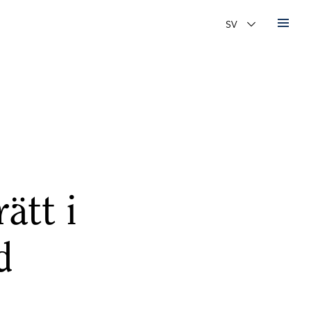
Ändra språk
ätt i
d