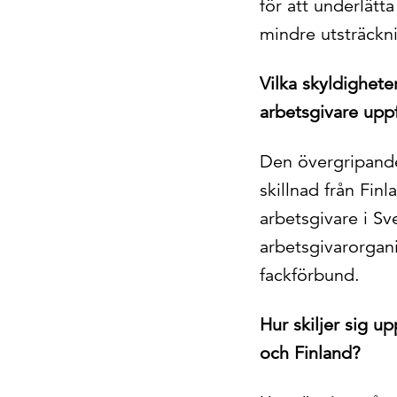
för att underlätt
mindre utsträckni
Vilka skyldighete
arbetsgivare uppf
Den övergripande 
skillnad från Fin
arbetsgivare i S
arbetsgivarorgan
fackförbund.
Hur skiljer sig u
och Finland?