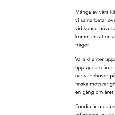
Många av våra kli
vi samarbetar öve
vid koncernöverg
kommunikation ä
frågor.
Våra klienter upp
upp genom åren. E
när vi behöver på
finska motsvarigh
en gång om året f
Fondia är medlem
erfarenhet av arb