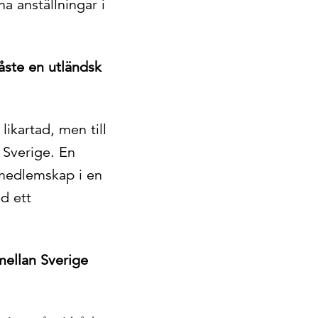
a anställningar i
måste en utländsk
ikartad, men till
i Sverige. En
 medlemskap i en
d ett
mellan Sverige